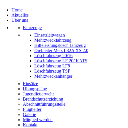
Home
Aktuelles
Über uns
Fahrzeuge
Einsatzleitwagen
Mehrzweckfahrzeug
Hilfeleistungslösch-fahrzeug
Drehleiter Metz L32A XS 2.0
Löschfahrzeug 20/16
Löschfahrzeug LF 20/ KATS
Löschfahrzeug LF8
Löschfahrzeug TSF
Mehrzweckanhänger
Einsätze
Übungspläne
Jugendfeuerwehr
Brandschutzerziehung
Abschnittführungsstelle
Flughelfer
Galerie
Mitglied werden
Kontakt